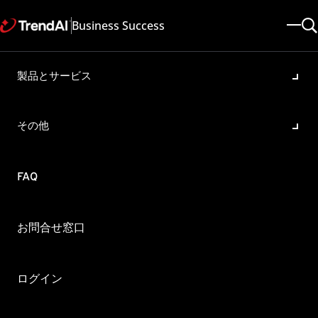
Business Success
製品とサービス
パスワードの入力無しでWeb
コンソールへログインする方
その他
法
製品・バージョン:
FAQ
ServerProtect For Linux 3.0
更新日: 2025/05/08
記事ID: KA-0000060
カテゴリ:
概要
お問合せ窓口
ServerProtect for Linux 3.0の新機能として、パスワードの
バイパス機能が追加されました。
ログイン
ここでは、パスワードバイパス機能の概要と設定方法につい
て解説します。