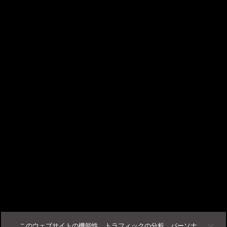
×
TrendAI Companion™ - AIチャットサポート
こんにちは、AIチャットサポートの TrendAI
Companion™ です。
ビジネスサクセスポータルに
ログイン
する事で、当サポー
この記事は役に立ちましたか？
トが使用可能になります。
フィードバック
サポート
このウェブサイトの機能性、トラフィックの分析、パーソナ