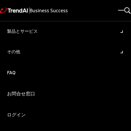
Business Success
製品とサービス
インターネットメールでの警
告が正常に送信できません
その他
製品・バージョン:
ServerProtect for Microsoft Windows/Novell NetWare All
更新日: 2025/05/22
記事ID: KA-0000285
カテゴリ:
FAQ
概要
インターネットプロバイダのメールサーバを指定して、警告の
お問合せ窓口
メールを送信しようとすると常にエラーになりますが、なぜで
しょうか?
ログイン
ServerProtect 5ではインターネットメールでの警告を送信することができます。プ
ロバイダ経由で警告メールを送信する場合には注意が必要です。