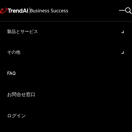
Business Success
製品とサービス
同じサーバに InterScan for
Domino とサーバ用ウイルス
その他
対策ソフトウェアを導入する
場合の注意事項
FAQ
製品・バージョン:
ScanMail for Domino All
更新日: 2025/05/08
記事ID: KA-0000583
お問合せ窓口
カテゴリ: SPEC , Install
概要
ログイン
同じサーバに InterScan for Domino とサーバ用ウイルス対
策ソフトウェアを導入する場合の注意事項について教えてく