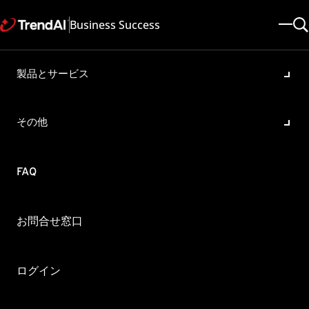
Business Success
製品とサービス
Windows /Windows Defender
ファイアウォールとTrend
その他
Micro Apex Oneを同時に利用
することはできますか
FAQ
製品・バージョン:
OfficeScan XG , OfficeScan 11.0 , Apex One 2019 , Apex One as a
Service All
お問合せ窓口
更新日: 2025/05/08
記事ID: KA-0000590
カテゴリ: Configure
ログイン
概要
Windows/Windows Defender ファイアウォール とTrend