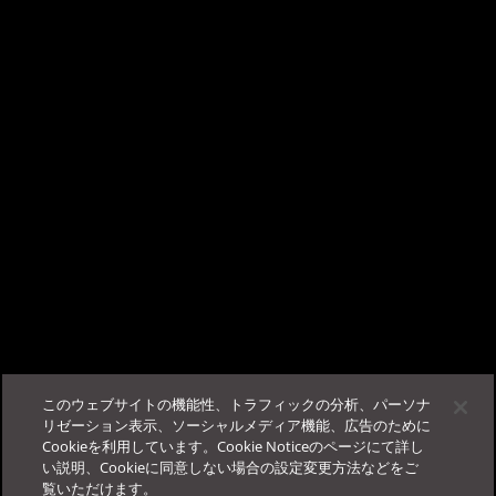
知をサポートしておりません。
Control Manager 6.0以降では、脆弱性診断サービスが廃止されました。
こんにちは、AIチャットサポートの TrendAI
大規模感染予防ポリシーの配信は、既に提供を終了しております。
Companion™ です。
ビジネスサクセスポータルに
ログイン
する事で、当サポー
この記事は役に立ちましたか？
トが使用可能になります。
フィードバック
サポート
このウェブサイトの機能性、トラフィックの分析、パーソナ
その他
法人カスタマーサービス＆サポート
リゼーション表示、ソーシャルメディア機能、広告のために
Cookieを利用しています。Cookie Noticeのページにて詳し
ログイン
FAQ
お役立ち情報
Education Portal
い説明、Cookieに同意しない場合の設定変更方法などをご
覧いただけます。