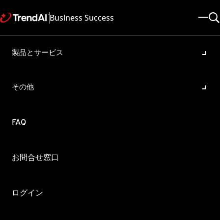
Business Success
製品とサービス
Trend Micro Apex Central が
送信する SNMP トラップ ID
その他
について
製品・バージョン:
FAQ
Apex Central All
更新日: 2025/05/19
記事ID: KA-0000663
カテゴリ: SPEC , Configure
お問合せ窓口
概要
この文書では、イベントセンターの各イベントの SNMP ト
ログイン
ラップ ID について説明をしています。
Trend Micro Apex Central Patch2（ビルド5815）以降のイベントセンターの各イベ