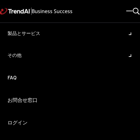
Business Success
製品とサービス
修正モジュール（Service
Pack, Patch, HotFix）の適用
その他
に失敗する問題の調査に必要
な情報 (Case Diagnostic Tool
FAQ
使用編)
製品・バージョン:
お問合せ窓口
Apex Central 2019 , Apex Central All
更新日: 2025/05/08
記事ID: KA-0000703
カテゴリ: Troubleshoot
ログイン
概要