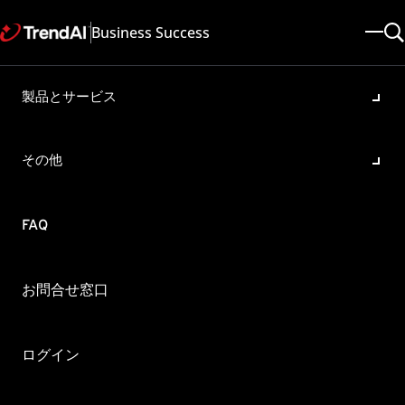
Business Success
製品とサービス
ServerProtectをアンインスト
ールする際に、再起動する必
その他
要がありますか
製品・バージョン:
FAQ
ServerProtect for Microsoft Windows/Novell NetWare 5.8
更新日: 2025/05/08
記事ID: KA-0000723
カテゴリ:
概要
お問合せ窓口
ServerProtectをアンインストールしたあと、サーバまたはサー
ビスの再起動が必要になりますか？
ログイン
Windows NT 4.0、Windows 2000 では、アンインストール後の再