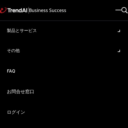
Business Success
製品とサービス
サーバ～エージェント間の
NAT があるとサーバがエージ
その他
ェントを認識できない場合の
対処方法
FAQ
製品・バージョン:
OfficeScan XG , Apex One 2019
更新日: 2025/07/24
記事ID: KA-0000760
お問合せ窓口
カテゴリ: SPEC , Configure
概要
ログイン
Apex One サーバ ～ エージェント間に NAT や IP マスカレードがあ
る場合、Apex One サーバがエージェントを認識できません。