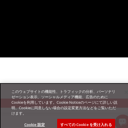
サポート
こんにちは、AIチャットサポートの TrendAI Companion™ で
す。
その他
法人カスタマーサービス＆サポート
ビジネスサクセスポータルに
ログイン
する事で、当サポート
FAQ
お役立ち情報
が使用可能になります。
Education Portal
お問い合わせ一覧
Online Help Center
会社概要
サポートポリシー
オートメーションセンター
ご利用条件
TrendAI™
Copyright ©
Trend Micro Incorporated. All rights reserved.
サービスステータスポータル
製品の脆弱性情報
個人のお客様
ダウンロード
パートナーポータル
TrendAI™のYouTubeチャンネル
このウェブサイトの機能性、トラフィックの分析、パーソナリ
ゼーション表示、ソーシャルメディア機能、広告のために
Cookieを利用しています。Cookie Noticeのページにて詳しい説
ログイン
明、Cookieに同意しない場合の設定変更方法などをご覧いただ
けます。
Cookie 設定
すべての Cookie を受け入れる