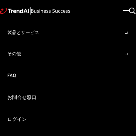
Business Success
製品とサービス
Microsoft Hyper-Vをインスト
ールしているMicrosoft
その他
Windows Server 2008 /2012
上での既知の制限事項
FAQ
製品・バージョン:
OfficeScan XG , OfficeScan 11.0 , ServerProtect for Microsoft
Windows/Novell NetWare 5.8
お問合せ窓口
更新日: 2025/05/08
記事ID: KA-0000811
カテゴリ: SPEC , Troubleshoot
ログイン
概要
Microsoft Hyper-VをインストールしているMicrosoft