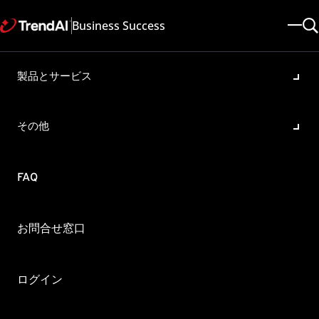
Business Success
製品とサービス
ntsvc.exe プロセスのアプリケ
ンエラー発生時のダンプファイ
その他
方法について
ージョン:
FAQ
otect for Microsoft Windows/Novell NetWare 5.8 , ServerProtect Fo
.8 , ServerProtect for Network Appliance Filer 5.8
 2025/05/08
記事ID: KA-0001215
カテゴリ: Troubleshoot
お問合せ窓口
tsvc.exe プロセスのアプリケーションエラー発生時のダンプファ
ログイン
について
erProtectは自身のプロセスがアプリケーションエラー（エクセプショ