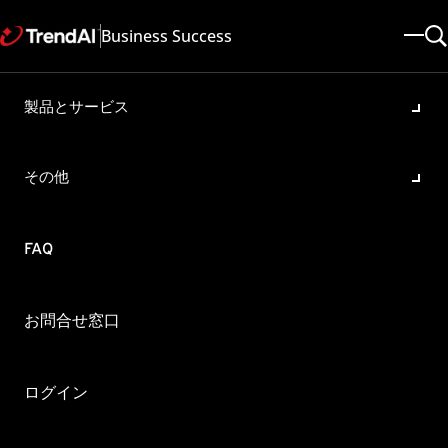
Business Success
製品とサービス
ImgSetup.exe をサポートする
OSについて
その他
製品・バージョン:
OfficeScan XG
更新日: 2025/05/08
記事ID: KA-0001680
カテゴリ: SPEC
FAQ
概要
Image Setup ユーティリティ (ImgSetup.exe) は、どのOS
お問合せ窓口
上で使用することができますか（サポートしますか）。
Image Setup ユーティリティ (ImgSetup.exe) はシステム要件記載の
ログイン
OS 上で動作します。
詳細については、システム要件をご確認ください。