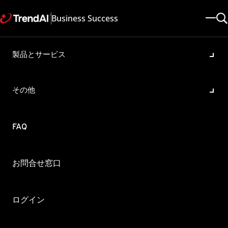
Business Success
製品とサービス
侵入防御イベント：Invalid
UTF8 Encoding / 無効なUTF8
その他
の符号化
製品・バージョン:
FAQ
Deep Security 9.6 , Deep Security 11.0 , Deep Security 10.0 , Deep
Security 12.0 , Deep Security 9.5
更新日: 2025/05/08
記事ID: KA-0001817
お問合せ窓口
カテゴリ: Configure
概要
ログイン
Trend Micro Deep Security (以下、DS) の侵入防御イベント
に「Invalid UTF8 Encoding / 無効なUTF8の符号化」が記録