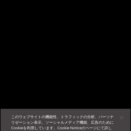
×
TrendAI Companion™ - AIチャットサポート
こんにちは、AIチャットサポートの TrendAI
「OK」ボタンをクリックします。
Companion™ です。
ビジネスサクセスポータルに
ログイン
する事で、当サポー
この記事は役に立ちましたか？
トが使用可能になります。
フィードバック
サポート
このウェブサイトの機能性、トラフィックの分析、パーソナ
その他
法人カスタマーサービス＆サポート
リゼーション表示、ソーシャルメディア機能、広告のために
Cookieを利用しています。Cookie Noticeのページにて詳し
ログイン
FAQ