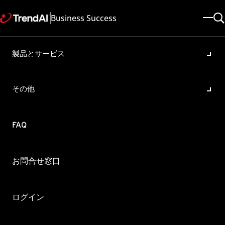
Business Success
製品とサービス
管理者通知に追加された
SMTP Authentication につい
その他
て
製品・バージョン:
FAQ
OfficeScan XG , OfficeScan 11.0 , Apex One All
更新日: 2025/05/26
記事ID: KA-0002051
カテゴリ: SPEC , Configure
お問合せ窓口
概要
管理者通知に追加された SMTP Authentication についてつ
ログイン
いて教えてください。
■ 対応している認証の種類