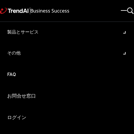
Business Success
製品とサービス
rol Manager サーバからパタ
ップデートができない問題
その他
:
mino All , ScanMail for Domino 5.0
/05/08
記事ID: KA-0002318
カテゴリ: SPEC , Configure , Reg
FAQ
 for Lotus Domino(以下、ISLD) のアップデート設定で、Control 
お問合せ窓口
ロード元として指定しました。
ログイン
can 設定]-[処理]-[手動アップデート]-[ダウンロード元]-[その他
ダウンロード]