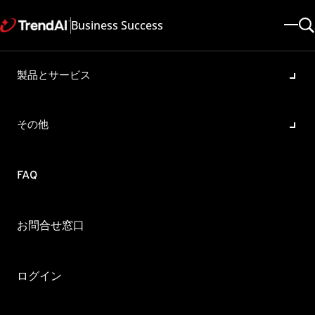
Business Success
製品とサービス
Web管理コンソールに残って
しまったエージェント情報の
その他
削除方法
製品・バージョン:
FAQ
Worry-Free Business Security Services 6.7
更新日: 2025/12/22
記事ID: KA-0002380
カテゴリ: Install
お問合せ窓口
概要
ウイルスバスター ビジネスセキュリティ サービスをインス
ログイン
トールしたコンピュータをフォーマットしたり、別のPCへ
入れ替えたり、OSを再インストールをしました。ウイルス