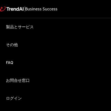
Business Success
製品とサービス
特定のフ
製品・バージョン:
その他
Apex One as a Service 2019
更新日: 2025/05/08
概要
FAQ
セキュリティエージェ
手動検索のショートカッ
お問合せ窓口
内のファイルを個別に検
[エージェント] → [グ
のショートカットメニュ
ログイン