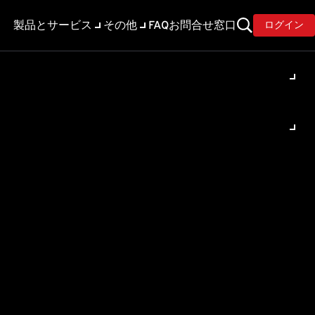
製品とサービス
その他
FAQ
お問合せ窓口
ログイン
する方法
法は
ありますか？
セキュリティエージェント
→[手動検索をエージェント