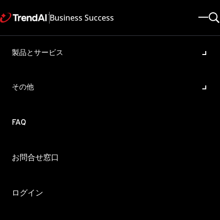
Business Success
製品とサービス
管理コンソールにアクセスし
た際に、エラーが表示され管
その他
理コンソールにアクセス出来
ない
FAQ
製品・バージョン:
Worry-Free Business Security Standard 10.0
更新日: 2025/05/08
記事ID: KA-0003017
お問合せ窓口
カテゴリ: Troubleshoot
概要
ログイン
ビジネスセキュリティサーバのインストール後、管理コンソ
ールやメニュータブが表示できません。