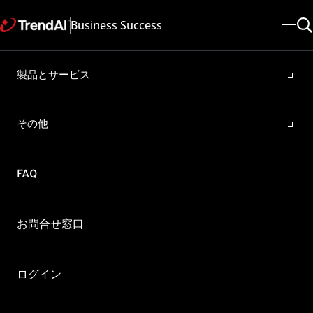
Business Success
製品とサービス
スマートスキャンで使用する
パターンファイルについて
その他
製品・バージョン:
Worry-Free Business Security Services 6.7
更新日: 2025/05/08
記事ID: KA-0003309
カテゴリ: SPEC
FAQ
概要
本製品Q&A では、ウイルスバスタービジネスセキュリティ
お問合せ窓口
サービスのスマートスキャンで使われるパターンファイルに
ついて説明します。
ログイン
パターンファイルの種類