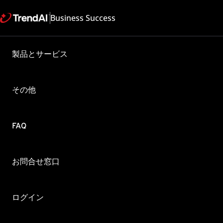
Business Success
製品とサービス
InterScan 
における
その他
製品・バージョン:
Interscan Messaging Securi
更新日: 2025/05/08
FAQ
概要
InterScan Messagi
お問合せ窓口
ください。
IMSVA における
主なログ
ログイン
主要サービスの