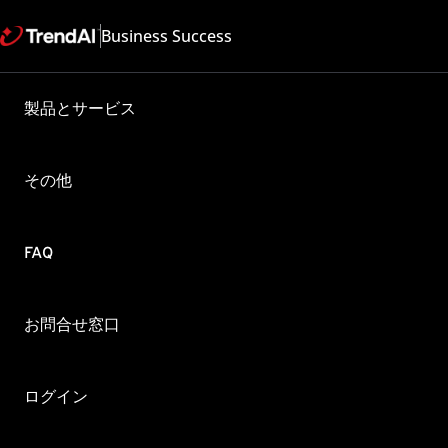
Business Success
製品とサービス
syslogに「
が記録さ
その他
製品・バージョン:
Deep Security 20.0 , Deep S
Security 12.0 , Cloud One 
FAQ
更新日: 2025/05/08
概要
お問合せ窓口
Deep Security Ag
録されます。原因と対
ログイン
現象
Deep Security Age