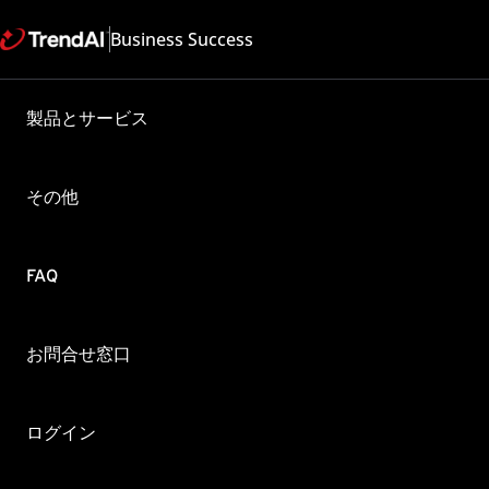
Business Success
製品とサービス
問題発生時
ートスキャ
その他
製品・バージョン:
Apex One 2019 , Apex One a
更新日: 2025/05/08
FAQ
概要
Trend Micro Ap
お問合せ窓口
マイクロサポートセン
まずは、以下の製品Q&
ログイン
製品Q&A:
問題発生時の切
スマートスキャンに関す