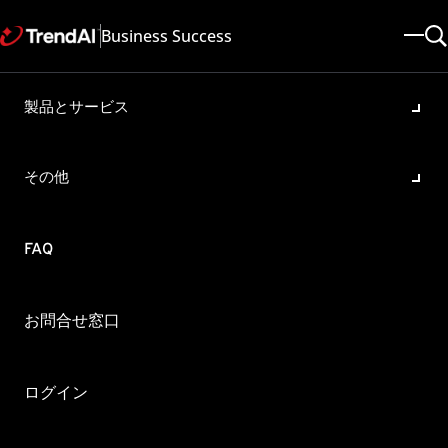
Business Success
製品とサービス
「Agentの設定パッケージが
大きすぎる / Agent
その他
configuration package too
big」が表示される
FAQ
製品・バージョン:
Deep Security 20.0 , Cloud One - Endpoint and Workload Security
All
お問合せ窓口
更新日: 2025/05/08
記事ID: KA-0004953
カテゴリ: Troubleshoot
ログイン
概要
Deep Security Agent や Deep Security Virtual Appliance