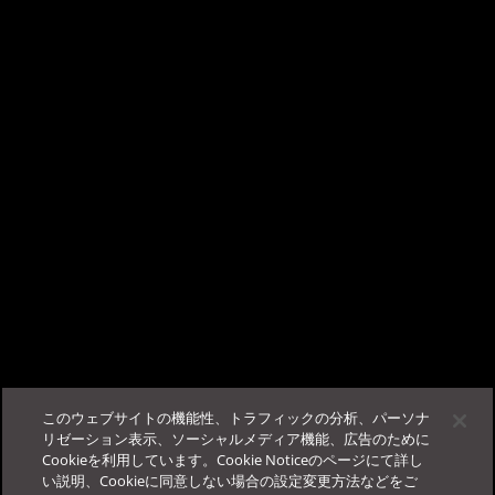
×
ー「
TrendAI Companion™ - AIチャットサポート
侵入防御のパフォーマンスに関するヒント｜設定パッケージの最大
サイズ
こんにちは、AIチャットサポートの TrendAI
」をご参照ください。
Companion™ です。
ビジネスサクセスポータルに
ログイン
する事で、当サポー
この記事は役に立ちましたか？
トが使用可能になります。
フィードバック
サポート
このウェブサイトの機能性、トラフィックの分析、パーソナ
その他
法人カスタマーサービス＆サポート
リゼーション表示、ソーシャルメディア機能、広告のために
Cookieを利用しています。Cookie Noticeのページにて詳し
ログイン
FAQ
お役立ち情報
Education Portal
い説明、Cookieに同意しない場合の設定変更方法などをご