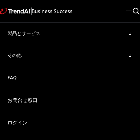
Business Success
製品とサービス
eb閲覧で問題が発生する場合の
取手順
その他
バージョン:
icro Web Security All
日: 2025/05/08
記事ID: KA-0005298
カテゴリ: Troubleshoo
FAQ
d Micro Web Security as a Service(以下、TMWS)のトラブ
お問合せ窓口
「Webページの表示に時間を要する」といった事象や「Webペ
しく表示されない」といった事象があります。
象は、ネットワークの負荷などによっても発生する可能性があ
ログイン
しばらく様子見いただいても事象の改善に至らない場合は、以
必要な情報を取得し、弊社サポートセンターへご連絡ください