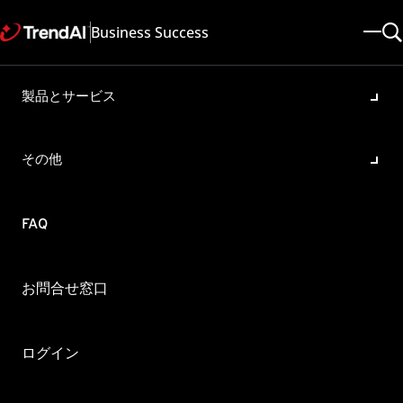
Business Success
製品とサービス
[Trend Micro Cloud App
Security]Office365デリゲー
その他
トアカウントの削除又はパス
ワードリセット時の復旧手順
FAQ
製品・バージョン:
Cloud App Security All
更新日: 2025/05/08
記事ID: KA-0005744
お問合せ窓口
カテゴリ: Configure , Troubleshoot
概要
ログイン
デリゲートアカウントはTrend Micro Cloud App
Security(以下、CAS)とOffice 365のサービスを統合するため