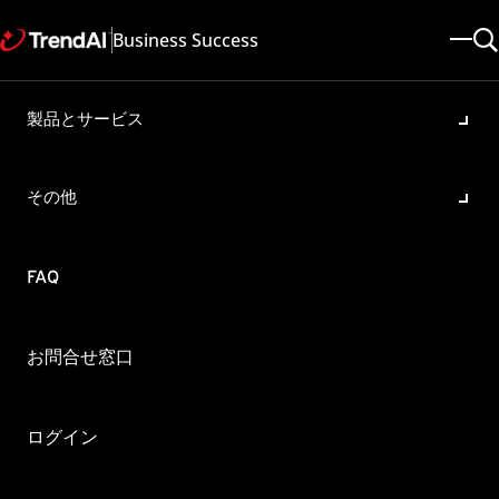
Business Success
製品とサービス
Cloud Edgeの各種ドキュメン
ト
その他
製品・バージョン:
Cloud Edge 7.0 , Cloud Edge 5.6SP2
更新日: 2025/05/08
記事ID: KA-0005943
FAQ
カテゴリ: Configure
概要
お問合せ窓口
Cloud Edgeのドキュメントはどこから入手できますか？
各機能に関する情報
ログイン
各機能に関する情報はオンラインヘルプからご確認ください。