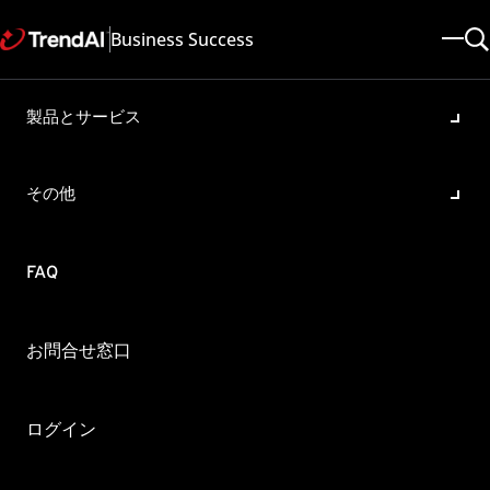
Business Success
製品とサービス
有効化済みのDeep Security
Agentを別のDeep Security
その他
Managerの管理下へ移動する
手順
FAQ
製品・バージョン:
Deep Security 20.0 , Deep Security 11.0 , Deep Security 10.0 , Deep
Security 12.0
お問合せ窓口
更新日: 2025/10/26
記事ID: KA-0005967
カテゴリ: Configure , Migrate
ログイン
概要
有効化済みのDeep Security Agent (以下、DSA)を、別の