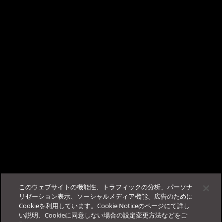
×
TrendAI Companion™ - AIチャットサポート
こんにちは、AIチャットサポートの TrendAI
Companion™ です。
ビジネスサクセスポータルに
ログイン
する事で、当サポー
この記事は役に立ちましたか？
トが使用可能になります。
フィードバック
サポート
このウェブサイトの機能性、トラフィックの分析、パーソナ
その他
法人カスタマーサービス＆サポート
リゼーション表示、ソーシャルメディア機能、広告のために
Cookieを利用しています。Cookie Noticeのページにて詳し
ログイン
FAQ
お役立ち情報
Education Portal
い説明、Cookieに同意しない場合の設定変更方法などをご