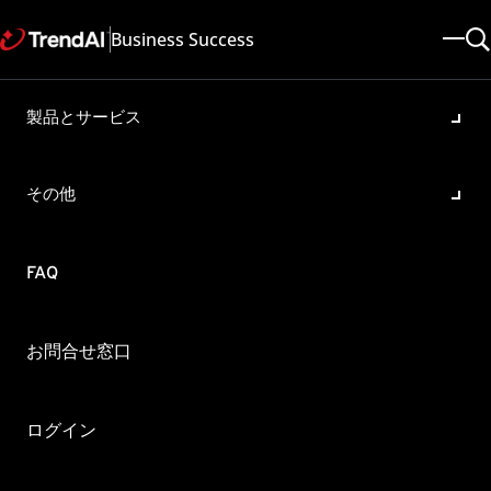
Business Success
製品とサービス
Deep Security Agent のイン
ストールに失敗する(エラーコ
その他
ード1935)
製品・バージョン:
FAQ
Deep Security 9.6 , Deep Security 11.0 , Deep Security 10.0 , Deep
Security 12.0 , Deep Security 9.5
更新日: 2025/05/08
記事ID: KA-0006057
お問合せ窓口
カテゴリ: Troubleshoot , Install
概要
ログイン
Microsoft Visual C++ Redistributable 2005 を使用している
マシンにDeep Security Agent（以下、DSA）をインストー