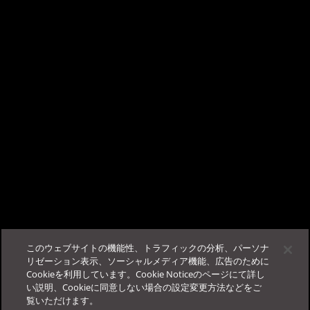
は、Microsoft社の窓口へお問い合わせくださいますようお願いい
たします。
こんにちは、AIチャットサポートの TrendAI
Companion™ です。
ビジネスサクセスポータルに
ログイン
する事で、当サポー
この記事は役に立ちましたか？
トが使用可能になります。
フィードバック
サポート
このウェブサイトの機能性、トラフィックの分析、パーソナ
その他
法人カスタマーサービス＆サポート
リゼーション表示、ソーシャルメディア機能、広告のために
Cookieを利用しています。Cookie Noticeのページにて詳し
ログイン
FAQ
お役立ち情報
Education Portal
い説明、Cookieに同意しない場合の設定変更方法などをご
覧いただけます。
お問い合わせ一覧
Online Help Center