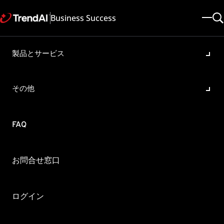
Business Success
製品とサービス
「予期しないエラーが発生し
たためコンポーネントをアッ
その他
プデートできません。検索ツ
ールコンソールを再起動して
FAQ
から、再試行してください。
問題が解決しない場合は、テ
お問合せ窓口
クニカルサポートにとお問い
合わせください。」と表示さ
ログイン
れ、アップデートに失敗する