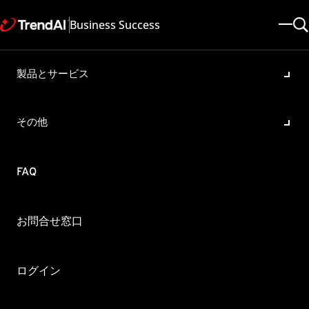
Business Success
製品とサービス
NSXライセンスとDeep
Security Virtual Applianceで
その他
使用できる機能について
製品・バージョン:
FAQ
Deep Security 20.0 , Deep Security 9.6 , Deep Security 11.0 , Deep
Security 10.0 , Deep Security 12.0
更新日: 2025/05/08
記事ID: KA-0006930
カテゴリ: SPEC
お問合せ窓口
概要
NSXのライセンス毎に使用できるDeep Security Virtual
ログイン
Appliance(以下、DSVA)の機能や注意事項について教えてく
ださい。