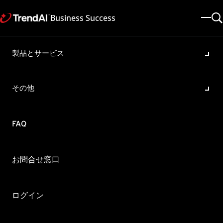
Business Success
製品とサービス
Trend Micro Security (for
Mac) でクローンイメージを使
その他
用する
製品・バージョン:
FAQ
Security for Mac 3.0
更新日: 2025/05/08
記事ID: KA-0006934
カテゴリ: SPEC
概要
お問合せ窓口
Trend Micro Security(for Mac)(以下、TMSM)でのOSイメ
ージを使用したエージェント配信について教えてください。
ログイン