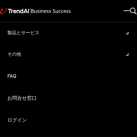
Business Success
製品とサービス
解決されていない脅威の対応
方法
その他
製品・バージョン:
Worry-Free Business Security Services 6.7 , Worry-Free Business
Security Services All , Worry Free Services for Dell All
FAQ
更新日: 2025/07/23
記事ID: KA-0007454
カテゴリ: Remove a Malware / Virus
概要
お問合せ窓口
「解決されていない脅威」という項目が表示されましたが、
どのように対応したらいいでしょうか。
ログイン
「解決されていない脅威」はウイルスは不正プログラムを駆除、または削除ができ
なかった場合に表示されるログ項目となります。その後別の機能で駆除または削除