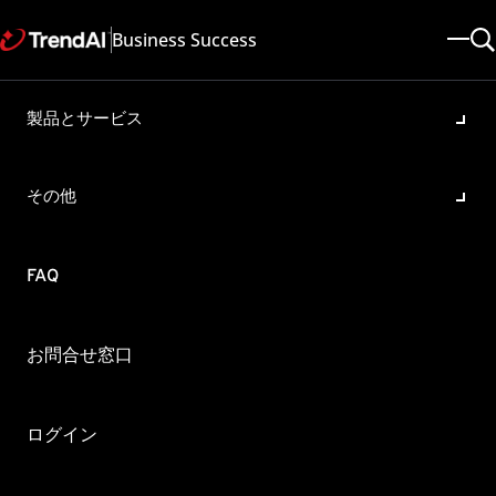
Business Success
製品とサービス
ビジネスセキュリティクライ
アントをアンインストールす
その他
るためのパスワードを忘れて
しまった際の対処方法
FAQ
製品・バージョン:
Worry-Free Business Security Standard 10.0
更新日: 2025/05/08
記事ID: KA-0008613
お問合せ窓口
カテゴリ: Configure , Uninstall
概要
ログイン
ウイルスバスター ビジネスセキュリティ (以下、ビジネスセ
キュリティ) クライアントをアンインストールする際に入力