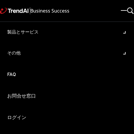
Business Success
製品とサービス
アクティベーションコードの
確認方法について
その他
製品・バージョン:
Trend Micro Web Security All
更新日: 2025/05/08
記事ID: KA-0009097
FAQ
カテゴリ: SPEC , Register , Purchase
概要
お問合せ窓口
「アクティベーションコード」の確認方法を教えてくださ
い。
ログイン