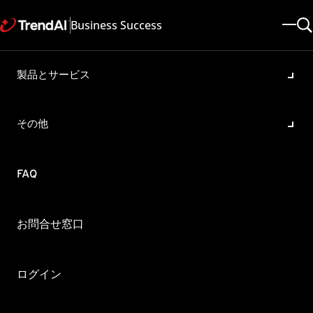
Business Success
製品とサービス
”不正プログラムの予約検
索”スキップへの対応に関し
その他
て：Trend Micro Deep
Security, Trend Cloud One -
FAQ
Endpoint and Workload
Security
お問合せ窓口
製品・バージョン:
Deep Security 20.0 , Cloud One - Endpoint and Workload Security
All
ログイン
更新日: 2025/03/25
記事ID: KA-0009099
カテゴリ: Troubleshoot