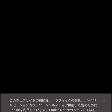
に付属するデータベース (PostgreSQL) をインストールし、sa ユー
×
ザのパスワードを設定します。
TrendAI Companion™ - AIチャットサポート
パスワードについて不明な場合、あるいは、パスワードを変更した
い場合にはビジネスサポートポータルまたはパートナーポータルか
こんにちは、AIチャットサポートの TrendAI
らサポートセンターにお問い合わせください。
Companion™ です。
ビジネスサクセスポータルに
ログイン
する事で、当サポー
この記事は役に立ちましたか？
トが使用可能になります。
フィードバック
サポート
このウェブサイトの機能性、トラフィックの分析、パーソナ
その他
法人カスタマーサービス＆サポート
リゼーション表示、ソーシャルメディア機能、広告のために
Cookieを利用しています。Cookie Noticeのページにて詳し
ログイン