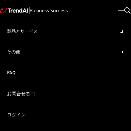
Business Success
製品とサービス
InterScan MSS に付属するデ
ータベースのパスワード
その他
製品・バージョン:
InterScan Messaging Security Suite 9.1
更新日: 2025/05/08
記事ID: KA-0009251
FAQ
カテゴリ: SPEC , Configure
概要
お問合せ窓口
InterScan Messaging Security Suite (InterScan MSS) イン
ストール時に指定したデータベースのパスワードがわからな
くなりました。どうすればいいですか。
ログイン
InterScan MSS 7.1/9.1 Linux版 では、通常、インストール時に製品