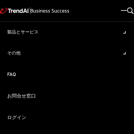
Business Success
製品とサービス
ネットワークトラフィックの
最大容量について
その他
製品・バージョン:
Deep Discovery Inspector All
更新日: 2025/07/24
記事ID: KA-0009503
カテゴリ: SPEC
FAQ
概要
Deep Discovery Inspector (DDI) から、以下のような警告
お問合せ窓口
メールが表示されました。
「過去10分間のリアルタイムネットワークトラフィックが
ライセンスの最大容量を超えています。 一部のネットワー
ログイン
クトラフィックは検索されない可能性があります。 ライセ
ンスを拡張するかネットワークトラフィックを削減して、ネ