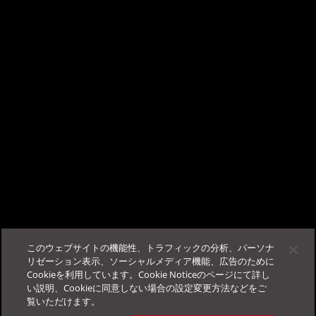
現在ご利用中の機種の最大スループットを超過したトラフィックを日常的に監視す
る必要がある場合、現状のスループットに応じたDDIの上位機種へリプレースしま
こんにちは、AIチャットサポートの TrendAI
す。
Companion™ です。
ビジネスサクセスポータルに
ログイン
する事で、当サポー
この記事は役に立ちましたか？
トが使用可能になります。
フィードバック
サポート
このウェブサイトの機能性、トラフィックの分析、パーソナ
その他
法人カスタマーサービス＆サポート
リゼーション表示、ソーシャルメディア機能、広告のために
Cookieを利用しています。Cookie Noticeのページにて詳し
ログイン
FAQ
お役立ち情報
Education Portal
い説明、Cookieに同意しない場合の設定変更方法などをご
覧いただけます。
お問い合わせ一覧
Online Help Center
会社概要
サポートポリシー