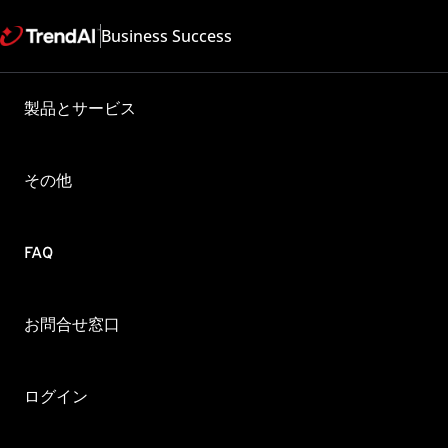
Business Success
製品とサービス
アラート/ア
スターコ
その他
刻度の高
製品・バージョン:
FAQ
OfficeScan XG , Apex One 
更新日: 2025/05/08
概要
お問合せ窓口
Trend Micro Ap
スター Corp.) において、深
ログイン
2020-8598, CVE-2
このアドバイザリでは