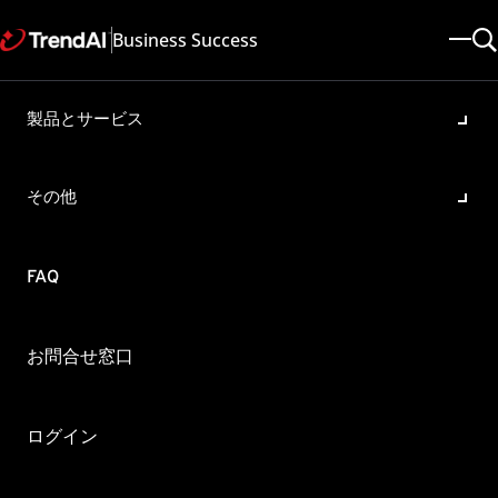
Business Success
製品とサービス
特定のWebサイトの閲覧に問
題がある際の回避策
その他
製品・バージョン:
Trend Micro Web Security All
更新日: 2025/05/08
記事ID: KA-0011848
カテゴリ: SPEC
FAQ
概要
Trend Micro Web Security As a Service(以下、TMWS)を介して、
お問合せ窓口
特定のWebサイトが閲覧できなかったり、表示に遅延が発生す
るように見受けられます。
ログイン
まずは取り急ぎ問題なく閲覧できるよう対処したいのですが、
何か手段はありますでしょうか。