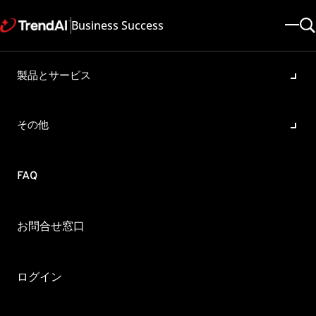
Business Success
製品とサービス
[Apex One SaaS] 検索設定が
セキュリティエージェントに
その他
反映されない場合
製品・バージョン:
FAQ
Apex One as a Service All
更新日: 2025/05/08
記事ID: KA-0012326
カテゴリ: SPEC , Configure , Troubleshoot
お問合せ窓口
概要
Apex One SaaS 管理コンソールにて 「リアルタイム検
ログイン
索」，「予約検索」，「手動検索」 の設定を変更するポリ
シーを配信したのにも関わらず、セキュリティエージェント