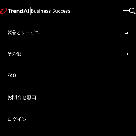
Business Success
製品とサービス
ビジネスセキュリティは
Windows 11 にインストールで
その他
きますか？
製品・バージョン:
FAQ
Worry-Free Business Security Standard 10.0
更新日: 2025/03/18
記事ID: KA-0012583
カテゴリ: SPEC , Install
お問合せ窓口
概要
ビジネスセキュリティは Windows 11 にインストールできますか？
ログイン
ビジネスセキュリティにおける Microsoft Windows 11 の対応状況は以下の表の通り
です。