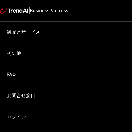
Business Success
製品とサービス
アラート/アド
Secur
その他
権限昇格
製品・バージョン:
FAQ
Portable Security 3.0 , Port
更新日: 2025/05/08
概要
お問合せ窓口
Trend Micro Po
脆弱性の影響を
ログイン