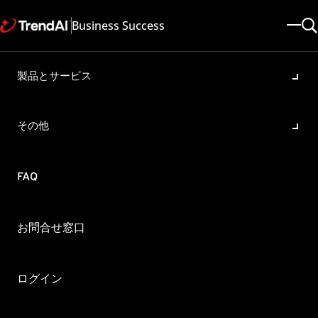
Business Success
製品とサービス
APIの利用に関するサポートポ
リシー
その他
製品・バージョン:
Cloud App Security All
更新日: 2025/05/08
記事ID: KA-0012948
FAQ
カテゴリ: Configure
概要
お問合せ窓口
Cloud App SecurityでAPIを利用する際のサポートポリシーにつ
いて教えてください。
ログイン
1. APIの利用に関しては、原則として、[運用管理]-[オートメーショ
ンと統合API]画面