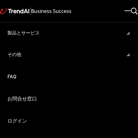
Business Success
製品とサービス
Secure Boot（セキュアブー
ト）が有効な環境における
その他
Linux版DSA11.0の公開鍵につ
いて
FAQ
製品・バージョン:
Deep Security 11.0
更新日: 2025/05/08
記事ID: KA-0013139
お問合せ窓口
カテゴリ: Configure
概要
ログイン
Secure Boot（セキュアブート）が有効な環境にてLinux版Deep
Security Agent（以下、DSA）を利用している場合、DSA11.0の