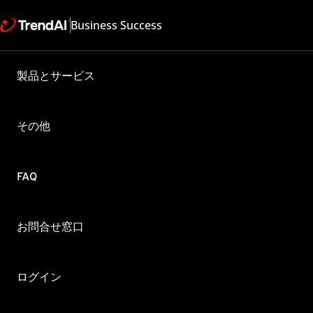
Business Success
製品とサービス
Cloud 
製品・バージョン:
その他
Cloud Edge 7.0 , Cloud Ed
更新日: 2025/05/08
概要
FAQ
Cloud Edgeのカ
はじめに
お問合せ窓口
Cloud Edge Clo
ィルタに基づいた「カス
ログイン
手順