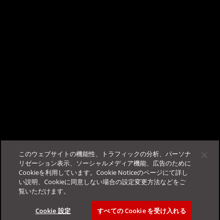
こんにちは、AIチャットサポートの TrendAI
できます。
Companion™ です。
ビジネスサクセスポータルに
ログイン
する事で、当サポー
この記事は役に立ちましたか？
トが使用可能になります。
フィードバック
サポート
このウェブサイトの機能性、トラフィックの分析、パーソナ
その他
法人カスタマーサービス＆サポート
リゼーション表示、ソーシャルメディア機能、広告のために
Cookieを利用しています。Cookie Noticeのページにて詳し
ログイン
FAQ
お役立ち情報
Education Portal
い説明、Cookieに同意しない場合の設定変更方法などをご
覧いただけます。
お問い合わせ一覧
Online Help Center
会社概要
サポートポリシー
Cookie 設定
すべての Cookie を受け入れる
オートメーションセンター
ご利用条件