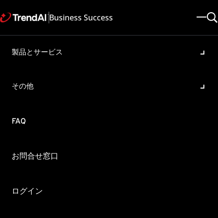
Business Success
製品とサービス
Cloud Edgeにて１つの管理コ
ンソールで管理できるBox数
その他
製品・バージョン:
Cloud Edge 7.0 , Cloud Edge 5.6SP2
更新日: 2025/05/08
記事ID: KA-0013353
FAQ
カテゴリ: SPEC , Configure
概要
お問合せ窓口
Cloud EdgeのCloud Edge Cloud Consoleにて１つの管理コンソ
ール（1アカウント）あたりで管理できるBoxの数を教えてくだ
さい。
ログイン
はじめに