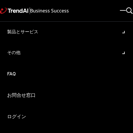
Business Success
製品とサービス
Cloud Edgeにてメールのマル
ウェア/スパムを検知した際の
その他
処理について
製品・バージョン:
FAQ
Cloud Edge 7.0 , Cloud Edge 5.6SP2
更新日: 2025/05/08
記事ID: KA-0013560
カテゴリ: SPEC
概要
お問合せ窓口
Cloud Edgeのセキュリティ プロファイルのメールセキュリティ
対策機能にてメールのマルウェア/スパムを検知した際の処理に
ログイン
ついて教えてください。
はじめに