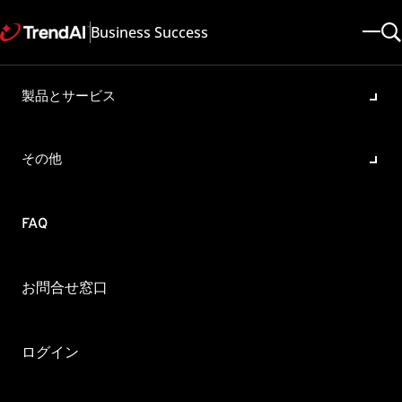
Business Success
製品とサービス
特定の環境で、ログイン情報
がWindows版適用エージェン
その他
トに反映されない事象につい
て
FAQ
製品・バージョン:
Trend Micro Web Security All
更新日: 2025/05/08
記事ID: KA-0013831
カテゴリ: SPEC
お問合せ窓口
概要
ログイン
Trend Micro Web Security As a Service(以下、TMWS)にて、
Windows版適用エージェントを使用しています。
TMWSのプロキシ認証に成功しているにもかかわらず、