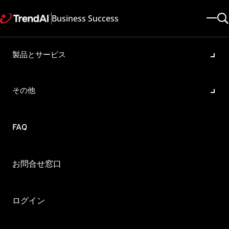
Business Success
製品とサービス
プロビジョニングプロセスが
不完全な場合に発生する問題
その他
について
製品・バージョン:
FAQ
Cloud App Security All
更新日: 2025/05/08
記事ID: KA-0014349
カテゴリ: Configure , Troubleshoot
お問合せ窓口
概要
プロビジョニングプロセスが不完全な場合に、Trend Micro
ログイン
Cloud App Security(以下、CAS)がマイクロソフトサービスから
ファイル変更時の通知を正しく受信できません。これにより、