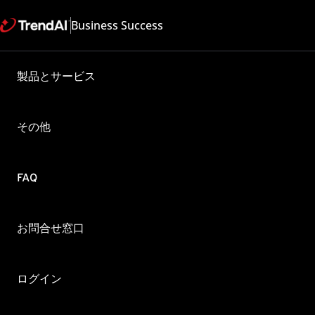
Business Success
製品とサービス
問題発生
イアウォ
その他
製品・バージョン:
Apex One as a Service All
更新日: 2025/05/08
FAQ
概要
Trend Micro Apex
お問合せ窓口
に、トレンドマイクロ
ログイン
本、製品Q&AではApex
なる情報について説明い